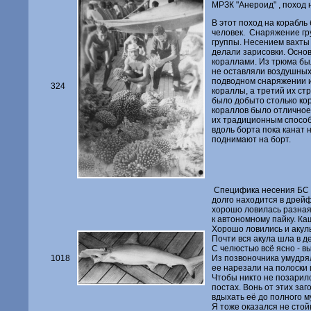
МРЗК "Анероид" , поход на
В этот поход на корабль
человек. Снаряжение гр
группы. Несением вахты
делали зарисовки. Основ
кораллами. Из трюма бы
не оставляли воздушных 
подводном снаряжении и 
324
кораллы, а третий их ст
было добыто столько ко
кораллов было отличное
их традиционным способ
вдоль борта пока канат 
поднимают на борт.
Специфика несения БС в
долго находится в дрейф
хорошо ловилась разная
к автономному пайку. Ка
Хорошо ловились и акулы
Почти вся акула шла в де
С челюстью всё ясно - в
1018
Из позвоночника умудрял
ее нарезали на полоски 
Чтобы никто не позарилс
постах. Вонь от этих заг
вдыхать её до полного 
Я тоже оказался не стой