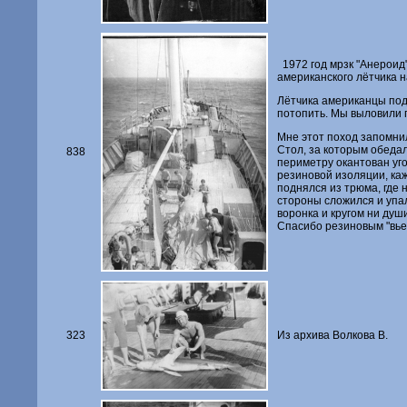
1972 год мрзк "Анероид"
американского лётчика 
Лётчика американцы подн
потопить. Мы выловили 
Мне этот поход запомни
Стол, за которым обедал
838
периметру окантован уг
резиновой изоляции, каж
поднялся из трюма, где н
стороны сложился и упал
воронка и кругом ни души
Спасибо резиновым "вье
323
Из архива Волкова В.