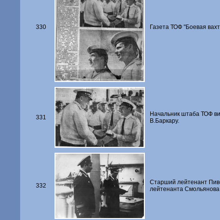
330
Газета ТОФ "Боевая вахта
Начальник штаба ТОФ ви
331
В.Баркару.
Старший лейтенант Пиво
332
лейтенанта Смольянова, 