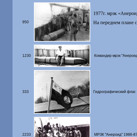
1977г. мрзк «Анерои
950
На переднем плане 
1230
Командир мрзк "Анероид"
333
Гидрографический флаг.
2233
МРЗК "Анероид" 1986-87 г