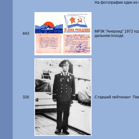
На фотографии один из п
МРЗК "Анероид" 1972 год
843
дальнем походе.
326
Старший лейтенант Пив