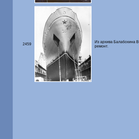
Из архива Балабохина В.
2459
ремонт.