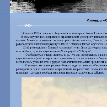
Маневры «О
14 апреля 1970 г. начались общефлотские маневры «Океан» Советск
В этом крупнейшем оперативно-стратегическом мероприятии послевоен
флотов. Маневры проходили на акваториях Атлантического, Тихого, Ин
руководством Главнокомандующего ВМФ Адмирала Флота Советского Сою
Штаб руководства и Главный командный пункт были размещены на ко
противоборствующие группировки - “Северную” и “Южную”.
Особенностью учений явилось и то, что они проводились в райо
группировками флотов вероятных противников. Их насыщенность боевы
выполнением учебных атак и ударов позволили максимально приблизить о
Учитывая, что успех решения боевых задач во многом обеспечив
разнородных сил на важнейших операционных направлениях, замыслом ма
и авиации и создание необходимых группировок в назначенных районах.