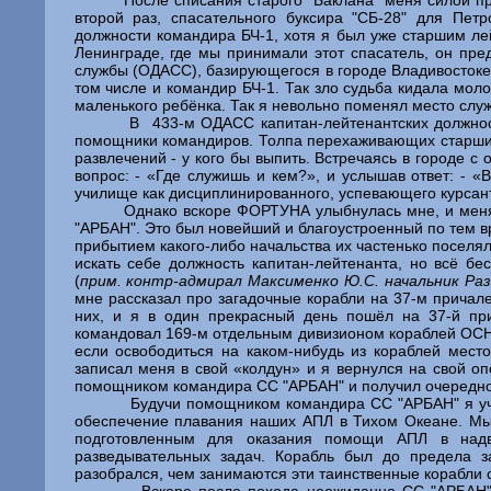
После списания старого "Баклана" меня силой п
второй раз, спасательного буксира "СБ-28" для Пет
должности командира БЧ-1, хотя я был уже старшим лей
Ленинграде, где мы принимали этот спасатель, он пре
службы (ОДАСС), базирующегося в городе Владивостоке,
том числе и командир БЧ-1. Так зло судьба кидала мол
маленького ребёнка. Так я невольно поменял место слу
В
433-м ОДАСС капитан-лейтенантских должнос
помощники командиров. Толпа перехаживающих старших 
развлечений - у кого бы выпить. Встречаясь в городе 
вопрос: - «Где служишь и кем?», и услышав ответ: - «
училище как дисциплинированного, успевающего курсан
Однако вскоре ФОРТУНА улыбнулась мне, и меня
"АРБАН". Это был новейший и благоустроенный по тем вр
прибытием какого-либо начальства их частенько поселя
искать себе должность капитан-лейтенанта, но всё б
(
прим. контр-адмирал Максименко Ю.С. начальник Разв
мне рассказал про загадочные корабли на 37-м причале
них, и я в один прекрасный день пошёл на 37-й при
командовал 169-м отдельным дивизионом кораблей ОСНАЗ
если освободиться на каком-нибудь из кораблей мест
записал меня в свой «колдун» и я вернулся на свой о
помощником командира СС "АРБАН" и получил очередное
Будучи помощником командира СС "АРБАН" я уч
обеспечение плавания наших АПЛ в Тихом Океане. Мы
подготовленным для оказания помощи АПЛ в надв
разведывательных задач. Корабль был до предела з
разобрался, чем занимаются эти таинственные корабли с