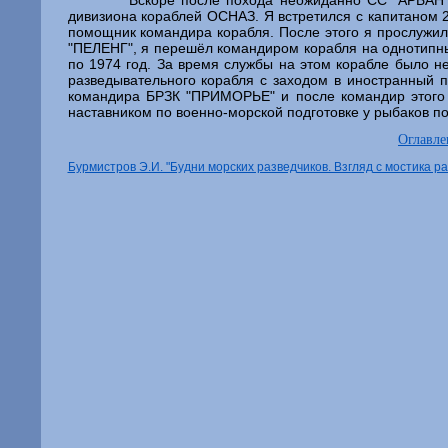
Вскоре после похода неожиданно СС "АРБАН" 
дивизиона кораблей ОСНАЗ. Я встретился с капитаном 2
помощник командира корабля. После этого я прослужил
"ПЕЛЕНГ", я перешёл командиром корабля на однотипны
по 1974 год. За время службы на этом корабле было н
разведывательного корабля с заходом в иностранный 
командира БРЗК "ПРИМОРЬЕ" и после командир этого ж
наставником по военно-морской подготовке у рыбаков поч
Оглавл
Бурмистров Э.И. "Будни морских разведчиков. Взгляд с мостика р