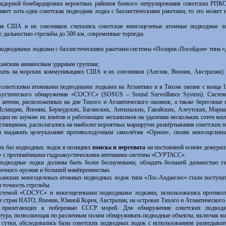
рной бомбардировки вероятных районов боевого патрулирования советских РПКСН
живет хоть одна советская подводная лодка с баллистическими ракетами, то это может
А и их союзников считались советские многоцелевые атомные подводные ло
 дальностью стрельбы до 500 км, современные торпеды.
подводными лодками с баллистическими ракетами системы «Поларис-Посейдон» типа 
иканским авианосным ударным группам;
овать на морских коммуникациях США и их союзников (Англия, Япония, Австралия)
ветскими атомными подводными лодками на Атлантике и в Тихом океане с конца 19
акустического обнаружения «СОСУС» (SOSUS – Sound Surveillance System). Сист
х антенн, расположенных на дне Тихого и Атлантического океанов, а также береговы
сландии, Японии, Бермудских, Багамских, Антильских, Гавайских, Алеутских, Мари
дки по шумам их винтов и работающих механизмов на удалении нескольких сотен мил
анциями, располагались на наиболее вероятных маршрутах развёртывания советских 
 и выдавать целеуказание противолодочным самолётам «Орион», своим многоцеле
х баз подводных лодок в позициях
поиска и перехвата
на постоянной основе дежурил
» с протяжёнными гидроакустическими антеннами системы «СУРТАСС».
одные лодки должны быть более бесшумными, обладать большей дальностью гидр
очного оружия и большей манёвренностью.
ских многоцелевых атомных подводных лодок типа «Лос-Анджелес» стали поступат
точность стрельбы.
мой «СОСУС» и многоцелевыми подводными лодками, использовались противоло
е стран НАТО, Японии, Южной Кореи, Австралии, на островах Тихого и Атлантического 
и прилегающих к побережью СССР морей. Для обнаружения советских подводн
ратура, позволяющая по различным полям обнаруживать подводные объекты, включая м
ки, обследовались базы советских подводных лодок с использованием разведыват