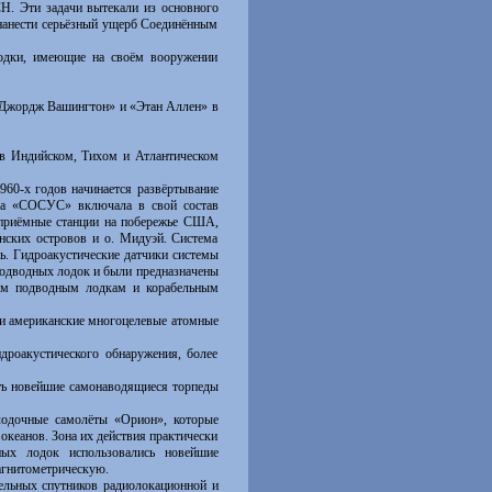
. Эти задачи вытекали из основного
 нанести серьёзный ущерб Соединённым
дки, имеющие на своём вооружении
«Джордж Вашингтон» и «Этан Аллен» в
 в Индийском, Тихом и Атлантическом
60-х годов начинается развёртывание
ема «СОСУС» включала в свой состав
е приёмные станции на побережье США,
анских островов и о. Мидуэй. Система
ь. Гидроакустические датчики системы
подводных лодок и были предназначены
вым подводным лодкам и корабельным
и американские многоцелевые атомные
оакустического обнаружения, более
ь новейшие самонаводящиеся торпеды
дочные самолёты «Орион», которые
океанов. Зона их действия практически
ых лодок использовались новейшие
агнитометрическую.
ельных спутников радиолокационной и