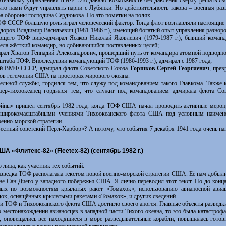
ательному управлению ВМФ. Это давало возможность без давления сверху решать сво
то нами будут управлять парни с Лубянки. Но действительность такова – военная раз
а обороны господина Сердюкова. Но это пометки на полях.
Ф СССР большую роль играл человеческий фактор. Тогда флот возглавляли настоящие
ров Владимир Васильевич (1981-1986 г.), имеющий богатый опыт управления разнор
ющего ТОФ вице-адмирал Ясаков Николай Яковлевич (1979-1987 г.), бывший команд
ла жёсткий командир, но добивающийся поставленных целей;
рал Хватов Геннадий Александрович, прошедший путь от командира атомной подводн
 штаба ТОФ. Впоследствии командующий ТОФ (1986-1993 г.), адмирал с 1987 года;
ий ВМФ СССР, адмирал флота Советского Союза
Горшков Сергей Георгиевич
, пре
ов гегемонии США на просторах мирового океана.
ной службы, гордился тем, что служу под командованием такого Главкома. Также к
цер-тихоокеанец гордился тем, что служит под командованием адмирала флота С
ы» пришёл сентябрь 1982 года, когда ТОФ США начал проводить активные меропри
 широкомасштабными учениями Тихоокеанского флота США под условным наименов
оенно-морской стратегии.
ный советский Пёрл-Харбор»? А потому, что события 7 декабря 1941 года очень нап
США «Флитекс-82» (
Fleetex
-82) (сентябрь 1982 г.)
лица, как участник тех событий.
азведка ТОФ располагала текстом новой военно-морской стратегии США. Её нам добыли
оне Сан-Диего у западного побережья США. Я лично переводил этот текст. Но до конца
ных по возможностям крылатых ракет «Томахок», использованию авианосной авиа
к, оснащённых крылатыми ракетами «Томахок», и других сведений.
 ТОФ и Тихоокеанского флота США достигло своего апогея. Главные объекты разведк
о местонахождении авианосцев в западной части Тихого океана, то это была катастроф
, оповещались все находящиеся в море разведывательные корабли, повышалась готов