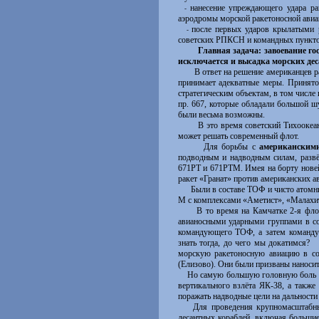
нанесение упреждающего удара ра
-
аэродромы морской ракетоносной авиац
после первых ударов крылатыми 
-
советских РПКСН и командных пунктов,
Главная задача: завоевание госпо
исключается и высадка морских дес
В ответ на решение американцев разм
принимает адекватные меры. Принят
стратегическим объектам, в том числ
пр. 667, которые обладали большой ш
были весьма возможны.
В это время советский Тихоокеанский
может решать современный флот.
Для борьбы с
американским
подводным и надводным силам, разв
671РТ и 671РТМ. Имея на борту нове
ракет «Гранат» против американских а
Были в составе ТОФ и чисто атомные
М с комплексами «Аметист», «Малахит
В то время на Камчатке 2-я флотили
авианосными ударными группами в со
командующего ТОФ, а затем команду
знать тогда, до чего мы докатимся?
По
морскую ракетоносную авиацию в со
(Елизово). Они были призваны наноси
Но самую большую головную боль для
вертикального взлёта ЯК-38, а такж
поражать надводные цели на дальности 
Для проведения крупномасштабных м
десантных кораблей, включая большие