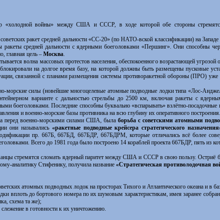
р «холодной войны» между США и СССР, в ходе которой обе стороны стремятс
советских ракет средней дальности «СС-20» (по НАТО-вской классификации) на Западе
ы ракеты средней дальности с ядерными боеголовками «Першинг». Они способны чер
о, главная цель –
Москва
.
ается волна массовых протестов населения, обеспокоенного возрастающей угрозой о
блокировали на долгое время базу, на которой должны быть размещены пусковые уст
уации, связанной с планами размещения системы противоракетной обороны (ПРО) уже
-морские силы (новейшие многоцелевые атомные подводные лодки типа «Лос-Анджел
нтейнерном варианте с дальностью стрельбы до 2500 км, включая ракеты с ядерны
ными боеголовками. Последние способны буквально «вспарывать» взлётно-посадочные 
вления и военно-морские базы противника на всю глубину их оперативного построения
а перед военно-морскими силами США, была
борьба с советскими атомными подв
ации они назывались
«ракетные подводные крейсера стратегического назначени
одификации пр. 667Б, 667БД, 667БДР, 667БДРМ, которые отличались всё более сов
оловками. Всего до 1981 года было построено 14 кораблей проекта 667БДР, пять из к
нцы стремятся сломать ядерный паритет между США и СССР в свою пользу. Остриё б
ному-аналитику Стифенику, получила название
«Стратегическая противолодочная во
ветских атомных подводных лодок на просторах Тихого и Атлантического океана и в ба
дки вплоть до бортового номера по их шумовым характеристикам, имея заранее собран
а, схема та же);
 слежение в готовности к их уничтожению.