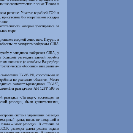
ющие соответственно в зонах Тихого и
ком регионе. Участие кораблей ТОФ в
, присутствие 8-й оперативной эскадры
ионе.
тственности которой простиралась от
сное море.
иопеленгаторной сетью на о. Итуруп, в
е объекты от западного побережья США
службу у западного побережья США, у
 большой разведывательный корабль
етном полигоне (с авиабазы Вандерберг
Стратегической оборонной инициативы»
с самолётами ТУ-95 РЦ, способными не
кораблям по реальным объектам. Место
одились самолёты-разведчики ТУ-16Р,
 самолёты-разведчики АН-12РР 593-го
й разведки «Легенда», состоящая из
еской разведки, были единственными,
строена система управления разведки
командный пункт, никак не входящий в
 флота – мозг разведки. В отличие от
ССР, разведка флота решала задачи