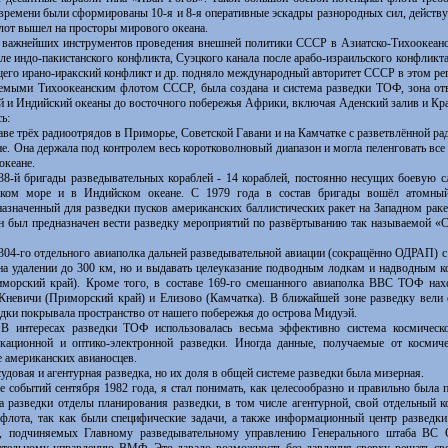
 времени были сформированы 10-я и 8-я оперативные эскадры разнородных сил, действу
лот вышел на просторы мирового океана.
ажнейших инструментов проведения внешней политики СССР в Азиатско-Тихоокеанс
е индо-пакистанского конфликта, Суэцкого канала после арабо-израильского конфликта
щего ирано-иракский конфликт и др. подняло международный авторитет СССР в этом рег
ми Тихоокеанским флотом СССР, была создана и система разведки ТОФ, зона отве
 и Индийский океаны до восточного побережья Африки, включая Аденский залив и Кра
ь:
аве трёх радиоотрядов в Приморье, Советской Гавани и на Камчатке с разветвлённой рад
не. Она держала под контролем весь коротковолновый диапазон и могла пеленговать вс
океане.
38-й бригады разведывательных кораблей - 14 кораблей, постоянно несущих боевую 
ском море и в Индийском океане. С 1979 года в состав бригады вошёл атомный
назначенный для разведки пусков американских баллистических ракет на Западном рак
он был предназначен вести разведку мероприятий по развёртыванию так называемой «
 304-го отдельного авиаполка дальней разведывательной авиации (сокращённо ОДРАП) 
на удалении до 300 км, но и выдавать целеуказание подводным лодкам и надводным 
морский край). Кроме того, в составе 169-го смешанного авиаполка ВВС ТОФ нах
 Кневичи (Приморский край) и Елизово (Камчатка). В ближайшей зоне разведку вели
дки покрывала пространство от нашего побережья до острова Мидуэй.
 В интересах разведки ТОФ использовалась весьма эффективно система космическо
кационной и оптико-электронной разведки. Иногда данные, получаемые от космич
 американских авианосцев.
вая и агентурная разведка, но их доля в общей системе разведки была мизерная.
ытий сентября 1982 года, я стал понимать, как целесообразно и правильно была по
разведки отделы планирования разведки, в том числе агентурной, свой отдельный 
лота, так как были специфические задачи, а также информационный центр разведки
, подчиняемых Главному разведывательному управлению Генерального штаба ВС С