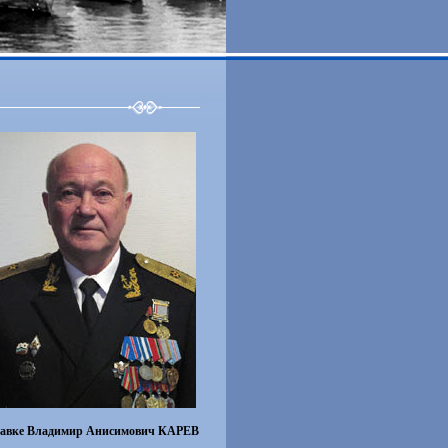
тавке Владимир Анисимович КАРЕВ