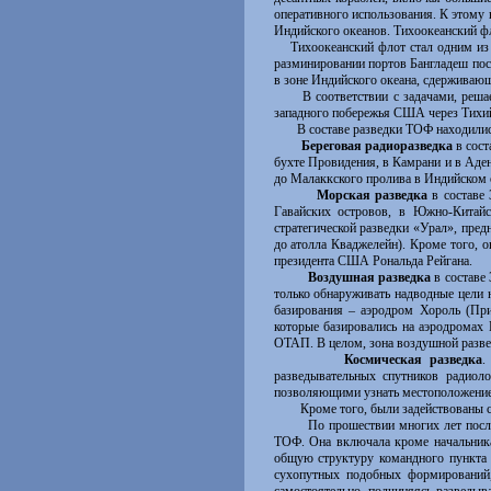
оперативного использования. К этому
Индийского океанов. Тихоокеанский ф
Тихоокеанский флот стал одним из в
разминировании портов Бангладеш посл
в зоне Индийского океана, сдерживаю
В соответствии с задачами, решаемы
западного побережья США через Тихий
В составе разведки ТОФ находилис
Береговая радиоразведка
в сост
бухте Провидения, в Камрани и в Аде
до Малаккского пролива в Индийском 
Морская разведка
в составе 
Гавайских островов, в Южно-Китай
стратегической разведки «Урал», пред
до атолла Кваджелейн). Кроме того, 
президента США Рональда Рейгана.
­
Воздушная разведка
в составе
только обнаруживать надводные цели 
базирования – аэродром Хороль (При
которые базировались на аэродромах
ОТАП. В целом, зона воздушной разве
­
Космическая разведка
.
разведывательных спутников радиоло
позволяющими узнать местоположение
Кроме того, были задействованы судо
По прошествии многих лет после соб
ТОФ. Она включала кроме начальника 
общую структуру командного пункта ф
сухопутных подобных формирований