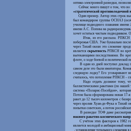
оптико-электронной разведки, позволя
Сейчас много пишут о том, что во вре
«стратегической противолодочной 
Один пример. Автор этих строк выслу
был командиром группы ОСНАЗ (особог
училище подводного плавания имени 
имени А.С. Попова на радиоразведчик
хочет остаться чистым подводником. 
Итак, из его рассказа. РПКСН «К-5
побережья США. Уже буквально после в
через Тихий океан это слежение про
является
скрытность
РПКСН во время
вытекающими последствиями. Во врем
флоте, о ходе боевой и политической п
В один из дней поступил доклад гид
самом деле это были имитаторы. Кома
следящую лодку? Его уговаривают не 
считалось, что потопление РПКСН – гл
Надо отдать должное тому, что ам
баллистическими ракетами (по наше
система «Поларис-Посейдон», которая
Потом была сформирована новая 17-я 
ракет до 12 тысяч километров с базир
через пролив Хуан-де-Фука в Тихий о
попытки советских, а потом российск
В разведке ТОФ даже рассматривали
южного ракетно-космического нап
С учётом этих факторов к 1982 год
является молодой и амбициозный ми
установление тотального слежения 
-