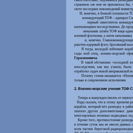
самостоятельно, подчиняясь разведыв
страшном сне мне не приснилось бы, ч
свете последних нововведений министр
И, конечно, в боевой готовности ТО
­
командующий ТОФ – адмирал Сидо
первый заместитель команду
вытекающими последствиями. До преде
­
начальник штаба ТОФ вице-адми
военной флотилии, а затем начальника
и, конечно, Главнокомандующ
ракетно-ядерный флот, бросивший выз
Я тогда, молодой лейтенант корабель
годы мой отец, военно-морской офи
Герасимовича
.
В такой обстановке «холодной войн
впоследствии, как мы узнали, были
отработке задач новой американской в
Почему статья называется «Неизвест
только в современном исполнении.
2. Военно-морские учения ТОФ 
Теперь я вынужден писать от первого 
Надо сказать, что к этому времени р
корабля, который вёл разведку в рай
хватало других дополнительных дан
многоцелевых атомных подводных лодо
Кроме того, противостояние разведки
в течение суток мы не имели данных 
всем частям береговой радиоразведки