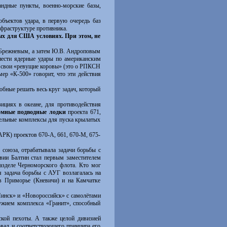
андные пункты, военно-морские базы,
бъектов удара, в первую очередь баз
нфраструктуре противника.
ых для США условиях. При этом, не
. Брежневым, а затем Ю.В. Андроповым
ести ядерные удары по американским
т свои «ревущие коровы» (это о РПКСН
ер «К-500» говорит, что эти действия
бные решать весь круг задач, который
ициях в океане, для противодействия
омные подводные лодки
проекта 671,
ельные комплексы для пуска крылатых
К) проектов 670-А, 661, 670-М, 675-
союза, отрабатывала задачи борьбы с
вии Балтин стал первым заместителем
зделе Черноморского флота. Кто мог
адача борьбы с АУГ возлагалась на
в Приморье (Кневичи) и на Камчатке
инск» и «Новороссийск» с самолётами
ужием комплекса «Гранит», способный
кой пехоты. А также целой дивизией
овал и соответствующего принципа его