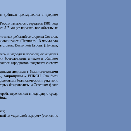
я добиться преимущества в ядерном
 России пытаются с середины 1981 года
ез 5-7 минут поразить все объекты на
тветных действий со стороны Советов.
ановки ракет «Першинг». В чём-то это
 в странах Восточной Европы (Польша,
ес» и надводные корабли) оснащаются
ми боеголовками, а также в обычном
полосы аэродромов, подавлять систему
.
одными лодками с баллистическими
я», сокращённо – РПКСН
. Это были
ершенными баллистическими ракетами,
оторых базировались на Северном флоте
орьбы переносится в подводную среду,
йна»
.
зах;
ный их «шумовой портрет» (это как по