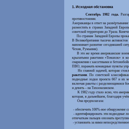
1. Исходная обстановка
Сентябрь 1982 года.
Разга
противостоянии.
Американцы в ответ на развёртывание 
разместить в странах Западной Европ
советской территории до Урала. Конечн
По странам Западной Европы прокатыв
В Великобритании тысячи активистов 
напоминает развитие сегодняшней сит
Чехия, Румыния).
В это же время американские военно
крылатыми ракетами «Томахок» в ко
снаряжении с кассетными и бетонобой
ПВО, поражать командные пункты упра
Но главной задачей, которая стоял
ракетами
. По советской классифик
подводные лодки проекта 667 и их м
включая ракеты с разделяющимися боег
и девять – на Тихоокеанском.
К 1982 году стало ясно, что америка
которая, в дальнейшем, благодаря учё
Она предполагала:
- обеспечить 100%-ное обнаружение со
- идентифицировать эти подводные ло
отпечаткам пальцев опознать преступник
-
установить за ними непосредственное