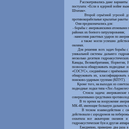
Рассматривались даже варианты яде
постулата: «Если в ядерной войне вы
Штатам».
Второй серьёзной угрозой для СШ
противокорабельные крылатые ракеты с
Они предназначались для:
- борьбы с американскими атомными 
районах их боевого патрулирования;
нанесения ракетных ударов по амер
-
а также могли успешно действ
океанах.
Для решения всех задач борьбы с со
уникальной системы дальнего гидро
несколько десятков гидроакустически
Канады, Великобритании, Норвегии, И
позволяла обнаруживать подводные ло
«СОСУС», соединённые с приёмными ст
обнаруживать их, классифицировать
поисково-ударным группам (КПУГ).
Кроме того, на выходах из советски
подводные лодки типа «Лос-Анджелес
Стояла задача: американские подв
совершенными средствами противолод
В то время на вооружение американ
МК-48, имеющие большую дальность и 
В тесном взаимодействии с систе
действовали с аэродромов на побережь
охватила все акватории океанов 
гидроакустические буи и другая аппа
Ежедневно, примерно два раза в сут