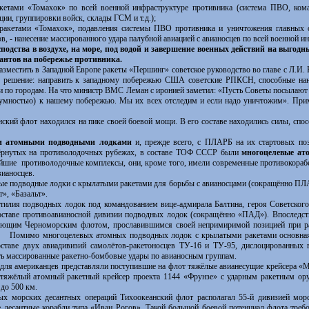
кетами «Томахок» по всей военной инфраструктуре противника (система ПВО, ком
ии, группировки войск, склады ГСМ и т.д.);
ракетами «Томахок», подавления системы ПВО противника и уничтожения главных о
 - нанесение массированного удара палубной авиацией с авианосцев по всей военной и
дства в воздухе, на море, под водой и завершение военных действий на выгодн
антов на побережье противника.
естить в Западной Европе ракеты «Першинг» советское руководство во главе с Л.И
о решение: направить к западному побережью США советские РПКСН, способные нан
е и по городам. На что министр ВМС Леман с иронией заметил: «Пусть Советы посылаю
умностью) к нашему побережью. Мы их всех отследим и если надо уничтожим». Прим
 флот находился на пике своей боевой мощи. В его составе находились силы, спосо
и атомными подводными лодками
и, прежде всего, с ПЛАРБ на их стартовых поз
ёрнутых на противолодочных рубежах, в составе ТОФ СССР были
многоцелевые ат
йшие противолодочные комплексы, они, кроме того, имели современные противокораб
вианосцев.
 подводные лодки с крылатыми ракетами для борьбы с авианосцами (сокращённо ПЛАР
», «Базальт».
я подводных лодок под командованием вице-адмирала Балтина, героя Советского 
ставе противоавианосной дивизии подводных лодок (сокращённо «ПАД»). Впоследст
ющим Черноморским флотом, прославившимся своей непримиримой позицией при ра
мимо многоцелевых атомных подводных лодок с крылатыми ракетами основная з
ставе двух авиадивизий самолётов-ракетоносцев ТУ-16 и ТУ-95, дислоцированных 
ть массированные ракетно-бомбовые удары по авианосным группам.
 американцев представляли поступившие на флот тяжёлые авианесущие крейсера «М
е тяжёлый атомный ракетный крейсер проекта 1144 «Фрунзе» с ударным ракетным ор
до 500 км.
орских десантных операций Тихоокеанский флот располагал 55-й дивизией морс
 десантные корабли типа «Иван Рогов». Такой большой боевой потенциал флота треб