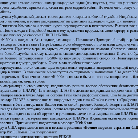
ющих уточнить количество и номера подводных лодок (по силуэтам), стоящих у причало
мя Карибского кризиса мир стоял на грани ядерной войны. Но очень мало пишут о том
войны»
.
шал убедительный рассказ своего давнего товарища по боевой службе в Индийском 
о назначения, а точнее радиоразведки) на дизельной подводной лодке. Он закончил
Ленинского Комсомола и прошёл курсы переподготовки в петергофском Высшем воен
а. После похода в Индийский океан я ему предложил продолжить свою карьеру в развед
Он дослужился до старпома РПКСН «К-500».
00» выходит из базы подводных лодок в Павловске (Приморский край) в район 
ыхода из базы в заливе Петра Великого они обнаруживают, что за ними следит чужая 
должается. Принятые меры по отрыву от следящей лодки не помогли. Согласно нашим
 боевой службы, поэтому команда не спешит докладывать о слежении. Иначе это буд
я боевого патрулирования «К-500» по циркуляру принимает сводки из Политуправле
одготовки и другую дребедень. Очень мало по обстановке в мире.
роакустика, что он слышит шум открываемых торпедных аппаратов следящей подво
ндир в панике. В своей каюте он советуется со старпомом и замполитом. Что делать? 
горячиться. В конечном итоге «К-500» всплыла и была с позором возвращена в баз
авный признак начала войны.
ериканцы в свою очередь кардинально решили вопрос обеспечения безопасност
й терминологии ПЛАРБ). 15-я эскадра ПЛАРБ с десятью подводными лодками типа «
 базировалась в бухте Апра на острове Гуам была расформирована. Она была досту
эскадра ПЛАРБ в составе восьми подводных лодок типа «Огайо» системы «Трайдент» 
ованием в базе Бангор, штат Вашингтон, на самой границе с Канадой. Теперь эти ПЛАР
кеан для боевого патрулирования, оставаясь практически не обнаруживаемыми советс
их противолодочных сил обнаружить и установить слежение за американскими ПЛАРБ не 
сь варианты развёртывания американских ПЛАРБ в Индийский океан через индонез
равления
. Признаки этой подготовки в разведке ТОФ были.
у в США принимается новая и весьма агрессивная
«Военно-морская стратегия С
нистр ВМС
Леман
. Она предполагает:
в готовности к уничтожению советских РПКСН;