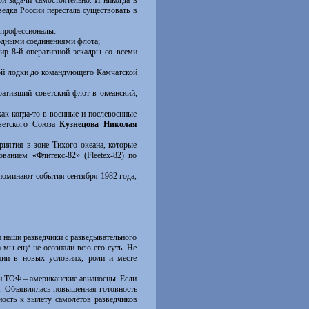
и задачи самостоятельно. И никогда в
ведка России перестала существовать в
 профессионалы:
одными соединениями флота;
ир 8-й оперативной эскадры со всеми
ой лодки до командующего Камчатской
вративший советский флот в океанский,
ак когда-то в военные и послевоенные
оветского Союза
Кузнецова Николая
ятия в зоне Тихого океана, которые
анием «Флитекс-82» (Fleetex-82) по
оминают события сентября 1982 года,
 наши разведчики с разведывательного
 мы ещё не осознали всю его суть. Не
ции в новых условиях, роли и месте
и ТОФ – американские авианосцы. Если
а. Объявлялась повышенная готовность
ность к вылету самолётов разведчиков