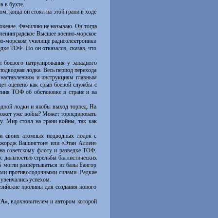
в в бухте.
, когда он стоял на этой грани в ходе
океане. Фамилию не называю. Он тогда
 ленинградское Высшее военно-морское
но-морском училище радиоэлектроники
ке ТОФ. Но он отказался, сказав, что
боевого патрулирования у западного
подводная лодка. Весь период перехода
 наставлениям и инструкциям главным
ет оценено как срыв боевой службы с
ния ТОФ об обстановке в стране и на
дной лодки и якобы выход торпед. На
Может уже война? Может торпедировать
у. Мир стоял на грани войны, так как
и своих атомных подводных лодок с
Джордж Вашингтон» или «Этан Аллен»
пна советскому флоту и разведке ТОФ.
с дальностью стрельбы баллистических
Б могли развёртываться из базы Бангор
кими противолодочными силами. Редкие
увенчались успехом.
ийские проливы для создания нового
ША»
, вдохновителем и автором которой